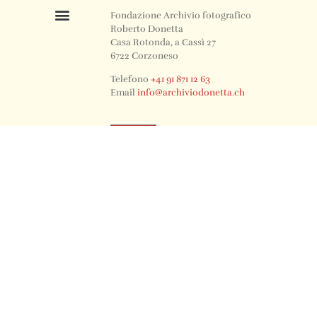
Fondazione Archivio fotografico
Roberto Donetta
Casa Rotonda, a Cassì 27
6722 Corzoneso
Telefono
+41 91 871 12 63
Email
info@archiviodonetta.ch
0
© 2024 All rights Reserved. Design by sertus image.