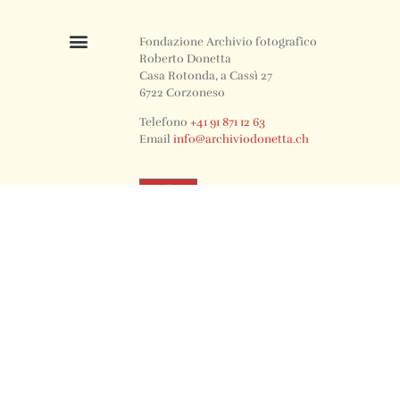
Fondazione Archivio fotografico
Roberto Donetta
Casa Rotonda, a Cassì 27
6722 Corzoneso
Telefono
+41 91 871 12 63
Email
info@archiviodonetta.ch
0
© 2024 All rights Reserved. Design by sertus image.