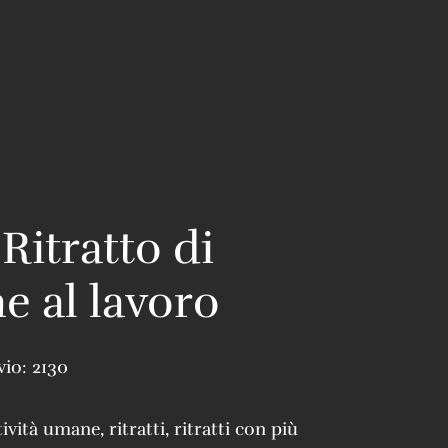
Ritratto di
e al lavoro
vio:
2130
tività umane
,
ritratti
,
ritratti con più