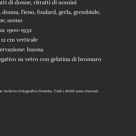
atti di donne
,
ritratti di uomini
,
donna
,
fieno
,
foulard
,
gerla
,
grembiule
,
ne
,
uomo
sa:
1900-1932
 12 cm verticale
servazione:
buona
gativo su vetro con gelatina di bromuro
Archivio Fotografico Donetta. Tutti i diritti sono riservati.