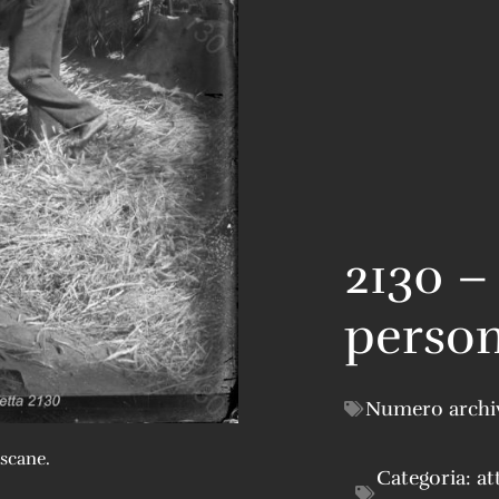
2130 – 
person
Numero archi
ascane.
Categoria:
at