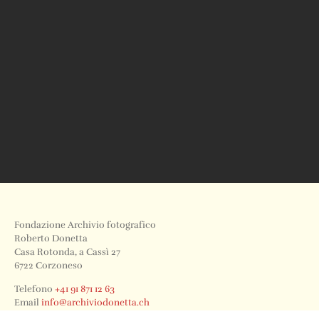
Fondazione Archivio fotografico
Roberto Donetta
Casa Rotonda, a Cassì 27
6722 Corzoneso
Telefono
+41 91 871 12 63
Email
info@archiviodonetta.ch