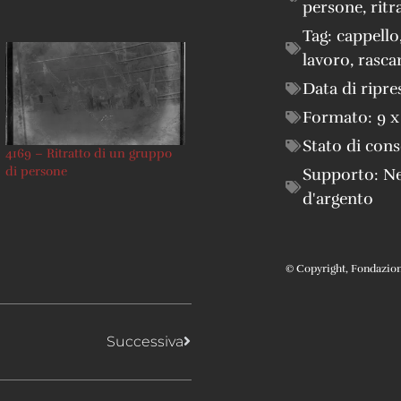
persone
,
ritr
Tag:
cappello
lavoro
,
rasca
Data di ripre
Formato:
9 x
Stato di con
4169 – Ritratto di un gruppo
di persone
Supporto:
Ne
d'argento
© Copyright, Fondazione 
Successiva