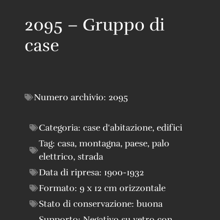
2095 – Gruppo di
case
Numero archivio:
2095
Categoria:
case d'abitazione
,
edifici
Tag:
casa
,
montagna
,
paese
,
palo
elettrico
,
strada
Data di ripresa:
1900-1932
Formato:
9 x 12 cm orizzontale
Stato di conservazione:
buona
Supporto:
Negativo su vetro con