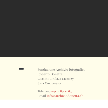
Fondazione Archivio fotografico
Roberto Donetta
Casa Rotonda, a Cassì 27
6722 Corzoneso
Telefono
+41 91 871 12 63
Email
info@archiviodonetta.ch