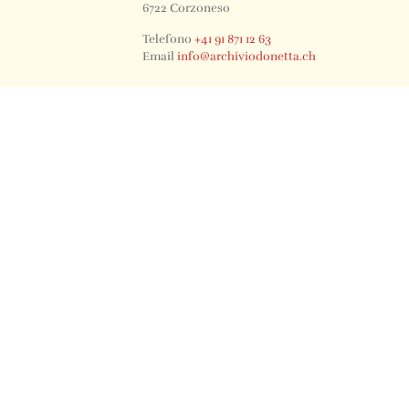
6722 Corzoneso
Telefono
+41 91 871 12 63
Email
info@archiviodonetta.ch
0
© 2024 All rights Reserved. Design by sertus image.