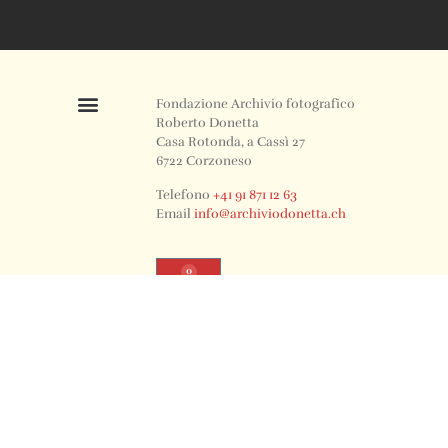
Fondazione Archivio fotografico
Roberto Donetta
Casa Rotonda, a Cassì 27
6722 Corzoneso
Telefono
+41 91 871 12 63
Email
info@archiviodonetta.ch
0
© 2024 All rights Reserved. Design by sertus image.