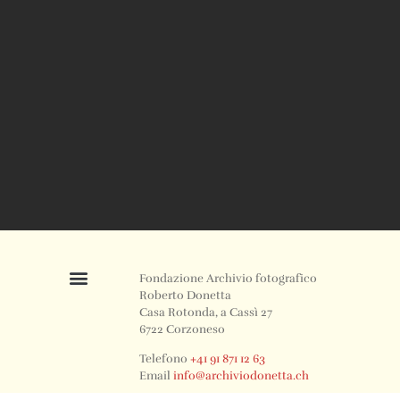
Fondazione Archivio fotografico
Roberto Donetta
Casa Rotonda, a Cassì 27
6722 Corzoneso
Telefono
+41 91 871 12 63
Email
info@archiviodonetta.ch