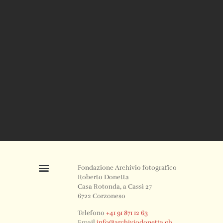
Fondazione Archivio fotografico
Roberto Donetta
Casa Rotonda, a Cassì 27
6722 Corzoneso
Telefono
+41 91 871 12 63
Email
info@archiviodonetta.ch