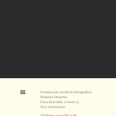
Fondazione Archivio fotografico
Roberto Donetta
Casa Rotonda, a Cassì 27
6722 Corzoneso
Telefono
+41 91 871 12 63