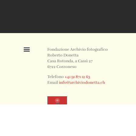
Fondazione Archivio fotografico
Roberto Donetta
Casa Rotonda, a Cassì 27
6722 Corzoneso
Telefono
+41 91 871 12 63
Email
info@archiviodonetta.ch
0
© 2024 All rights Reserved. Design by sertus image.