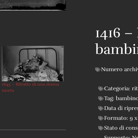
1416 – 
bambi
Numero archi
1645 – Ritratto di una donna
Categoria:
ri
morta
Tag:
bambin
Data di ripre
Formato:
9 x
Stato di con
Supporto:
Ne