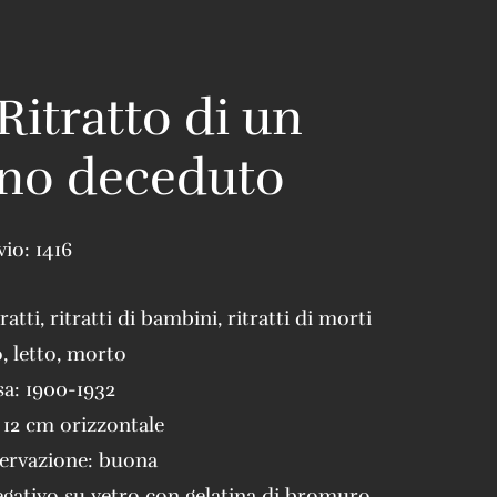
Ritratto di un
no deceduto
vio:
1416
tratti
,
ritratti di bambini
,
ritratti di morti
o
,
letto
,
morto
sa:
1900-1932
 12 cm orizzontale
servazione:
buona
gativo su vetro con gelatina di bromuro