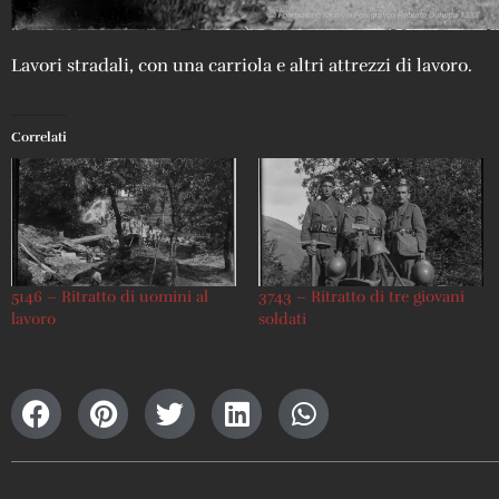
Lavori stradali, con una carriola e altri attrezzi di lavoro.
Correlati
5146 – Ritratto di uomini al
3743 – Ritratto di tre giovani
lavoro
soldati