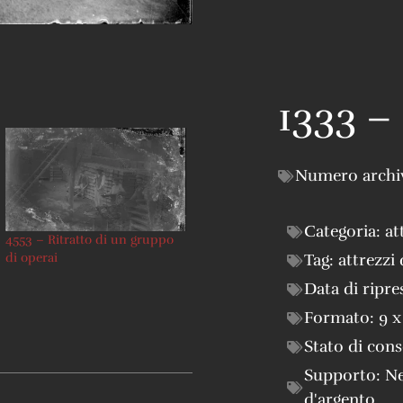
1333 – 
Numero archi
Categoria:
at
4553 – Ritratto di un gruppo
Tag:
attrezzi 
di operai
Data di ripre
Formato:
9 x
Stato di con
Supporto:
Ne
d'argento