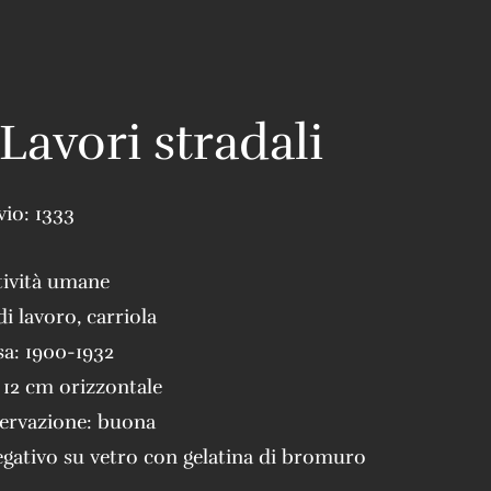
Lavori stradali
vio:
1333
tività umane
di lavoro
,
carriola
sa:
1900-1932
 12 cm orizzontale
servazione:
buona
gativo su vetro con gelatina di bromuro