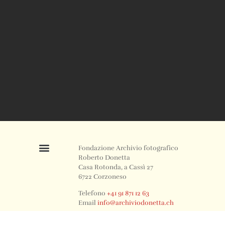
Fondazione Archivio fotografico
Roberto Donetta
Casa Rotonda, a Cassì 27
6722 Corzoneso
Telefono
+41 91 871 12 63
Email
info@archiviodonetta.ch