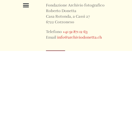
Fondazione Archivio fotografico
Roberto Donetta
Casa Rotonda, a Cassì 27
6722 Corzoneso
Telefono
+41 91 871 12 63
Email
info@archiviodonetta.ch
0
© 2024 All rights Reserved. Design by sertus image.