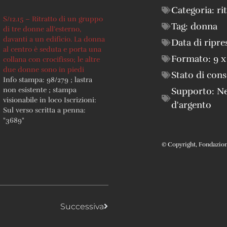
Categoria:
ri
S/12.15 – Ritratto di un gruppo
Tag:
donna
di tre donne all’esterno,
davanti a un edificio. La donna
Data di ripre
al centro è seduta e porta una
Formato:
9 x
collana con crocifisso; le altre
due donne sono in piedi
Stato di con
Info stampa: 98/279 ; lastra
Supporto:
Ne
non esistente ; stampa
visionabile in loco Iscrizioni:
d'argento
Sul verso scritta a penna:
"3689"
© Copyright, Fondazione 
Successiva