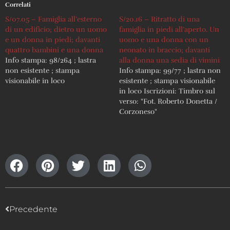
Correlati
S/07.05 – Famiglia all’esterno
S/20.16 – Ritratto di una
di un edificio; dietro un uomo
famiglia in piedi all’aperto. Un
e un donna in piedi; davanti
uomo e una donna con un
quattro bambini e una donna
neonato in braccio; davanti
Info stampa: 98/264 ; lastra
alla donna una sedia di vimini
non esistente ; stampa
Info stampa: 99/77 ; lastra non
visionabile in loco
esistente ; stampa visionabile
in loco Iscrizioni: Timbro sul
verso: "Fot. Roberto Donetta /
Corzoneso"
Precedente