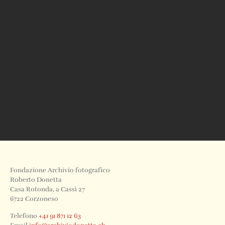
Fondazione Archivio fotografico
Roberto Donetta
Casa Rotonda, a Cassì 27
6722 Corzoneso
Telefono
+41 91 871 12 63