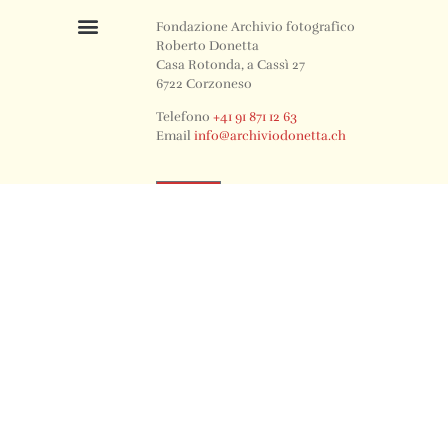
Fondazione Archivio fotografico
Roberto Donetta
Casa Rotonda, a Cassì 27
6722 Corzoneso
Telefono
+41 91 871 12 63
Email
info@archiviodonetta.ch
0
© 2024 All rights Reserved. Design by sertus image.