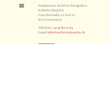
Fondazione Archivio fotografico
Roberto Donetta
Casa Rotonda, a Cassì 27
6722 Corzoneso
Telefono
+41 91 871 12 63
Email
info@archiviodonetta.ch
0
© 2024 All rights Reserved. Design by sertus image.