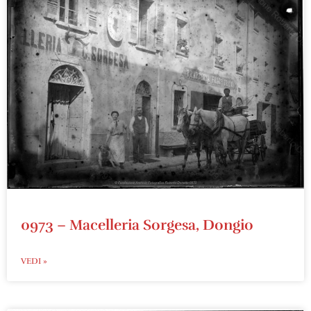
0973 – Macelleria Sorgesa, Dongio
VEDI »