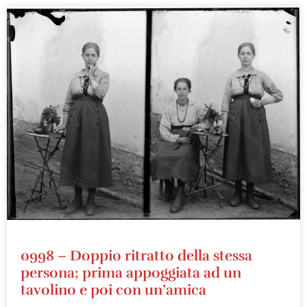
0998 – Doppio ritratto della stessa
persona; prima appoggiata ad un
tavolino e poi con un’amica