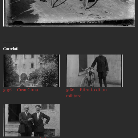
Correlati
5196 – Casa Cima
5166 – Ritratto di un
militare