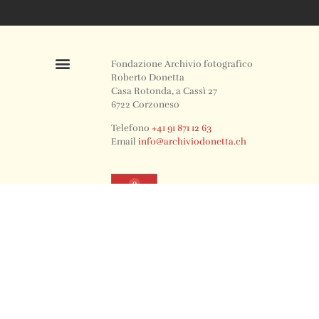
Fondazione Archivio fotografico
Roberto Donetta
Casa Rotonda, a Cassì 27
6722 Corzoneso
Telefono
+41 91 871 12 63
Email
info@archiviodonetta.ch
0
© 2024 All rights Reserved. Design by sertus image.