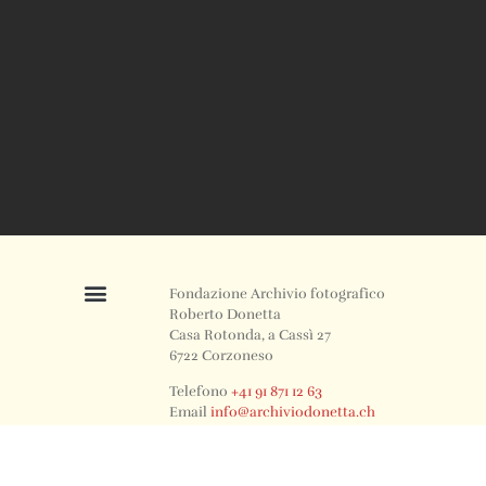
Fondazione Archivio fotografico
Roberto Donetta
Casa Rotonda, a Cassì 27
6722 Corzoneso
Telefono
+41 91 871 12 63
Email
info@archiviodonetta.ch
0