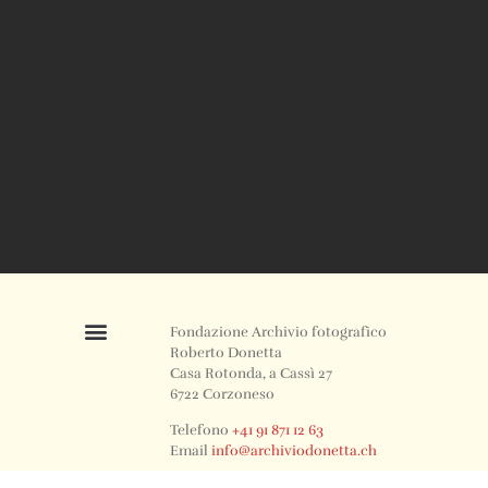
Fondazione Archivio fotografico
Roberto Donetta
Casa Rotonda, a Cassì 27
6722 Corzoneso
Telefono
+41 91 871 12 63
Email
info@archiviodonetta.ch