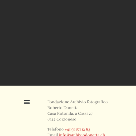
Fondazione Archivio fotografico
Roberto Donetta
Casa Rotonda, a Cassì 27
6722 Corzoneso
Telefono
+41 91 871 12 63
Email
info@archiviodonetta.ch