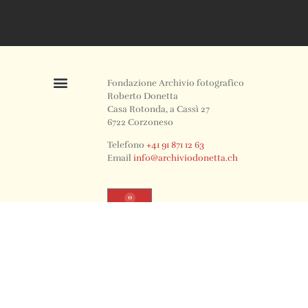
Fondazione Archivio fotografico
Roberto Donetta
Casa Rotonda, a Cassì 27
6722 Corzoneso
Telefono
+41 91 871 12 63
Email
info@archiviodonetta.ch
0
© 2024 All rights Reserved. Design by sertus image.