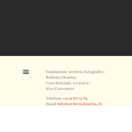
Fondazione Archivio fotografico
Roberto Donetta
Casa Rotonda, a Cassì 27
6722 Corzoneso
Telefono
+41 91 871 12 63
Email
info@archiviodonetta.ch
0