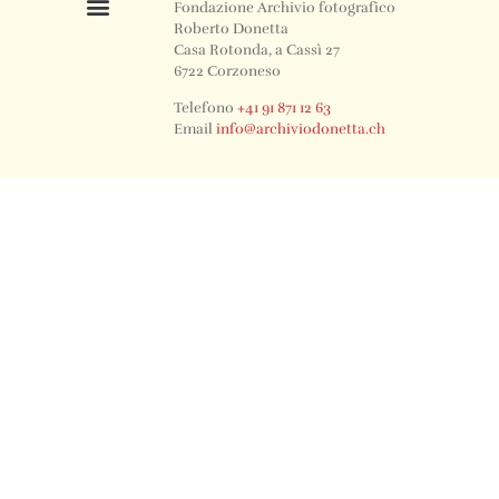
Fondazione Archivio fotografico
Roberto Donetta
Casa Rotonda, a Cassì 27
6722 Corzoneso
Telefono
+41 91 871 12 63
Email
info@archiviodonetta.ch
0
© 2024 All rights Reserved. Design by sertus image.