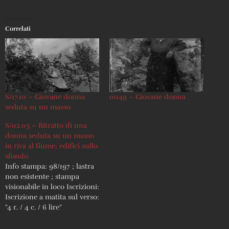
Correlati
S/17.10 – Giovane donna
0049 – Giovane donna
seduta su un masso
S/02.05 – Ritratto di una
donna seduta su un masso
in riva al fiume; edifici sullo
sfondo
Info stampa: 98/197 ; lastra
non esistente ; stampa
visionabile in loco Iscrizioni:
Iscrizione a matita sul verso:
"4 r. / 4 c. / 6 lire"