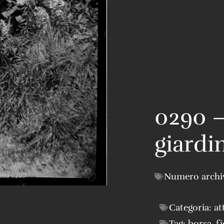
0290 –
giardi
Numero archi
Categoria:
at
Tag:
borsa
,
fi