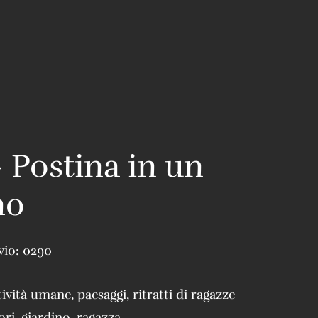
 Postina in un
no
vio:
0290
tività umane
,
paesaggi
,
ritratti di ragazze
ori
,
giardino
,
ragazza