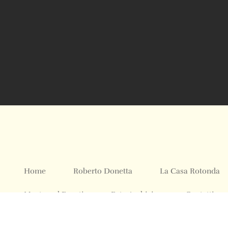
Home
Roberto Donetta
La Casa Rotonda
Mostre ed Eventi
Foto Archivio
Contatti