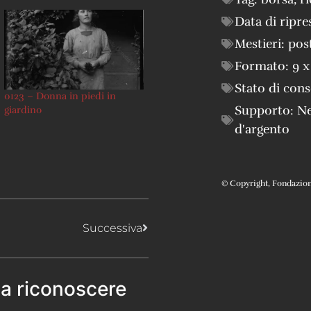
Data di ripre
Mestieri:
pos
Formato:
9 x
Stato di con
0123 – Donna in piedi in
Supporto:
Ne
giardino
d'argento
© Copyright, Fondazione 
Successiva
 a riconoscere