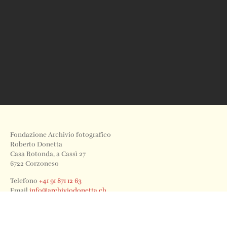
Fondazione Archivio fotografico
Roberto Donetta
Casa Rotonda, a Cassì 27
6722 Corzoneso
Telefono
+41 91 871 12 63
Email
info@archiviodonetta.ch
0