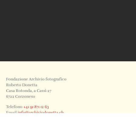
Fondazione Archivio fotografico
Roberto Donetta
Casa Rotonda, a Cassì 27
6722 Corzoneso
Telefono
+41 91 871 12 63
Email
info@archiviodonetta.ch
0