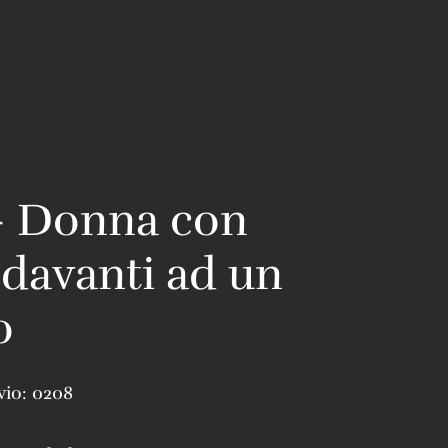
– Donna con
e davanti ad un
o
vio:
0208