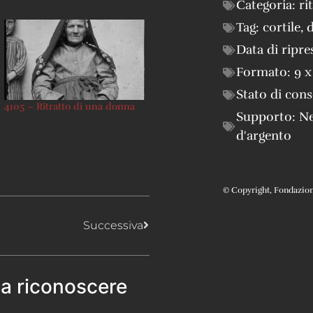
Categoria:
ri
Tag:
cortile
,
Data di ripre
Formato:
9 x
Stato di con
4105 – Ritratto di una donna
Supporto:
Ne
d'argento
© Copyright, Fondazione 
Successiva
 a riconoscere