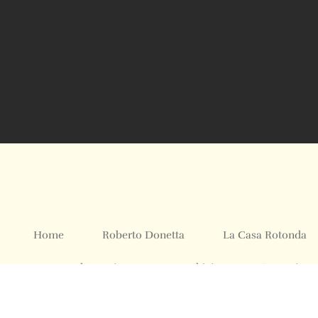
Home
Roberto Donetta
La Casa Rotonda
Mostre ed Eventi
Foto Archivio
Contatti