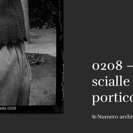
0208 
sciall
portic
Numero archi