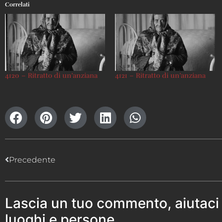
Correlati
4120 – Ritratto di un’anziana
4121 – Ritratto di un’anziana
Precedente
Lascia un tuo commento, aiutaci
luoghi e persone