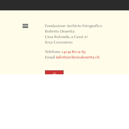
Fondazione Archivio fotografico
Roberto Donetta
Casa Rotonda, a Cassì 27
6722 Corzoneso
Telefono
+41 91 871 12 63
Email
info@archiviodonetta.ch
0
© 2024 All rights Reserved. Design by sertus image.