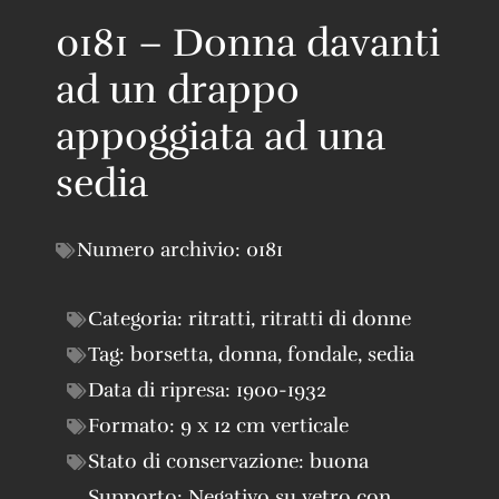
0181 – Donna davanti
ad un drappo
appoggiata ad una
sedia
Numero archivio:
0181
Categoria:
ritratti
,
ritratti di donne
Tag:
borsetta
,
donna
,
fondale
,
sedia
Data di ripresa:
1900-1932
Formato:
9 x 12 cm verticale
Stato di conservazione:
buona
Supporto:
Negativo su vetro con