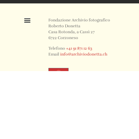
Fondazione Archivio fotografico
Roberto Donetta
Casa Rotonda, a Cassì 27
6722 Corzoneso
Telefono
+41 91 871 12 63
Email
info@archiviodonetta.ch
0
© 2024 All rights Reserved. Design by sertus image.