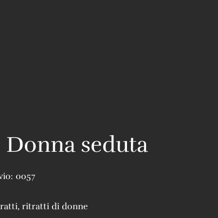
– Donna seduta
vio:
0057
tratti
,
ritratti di donne