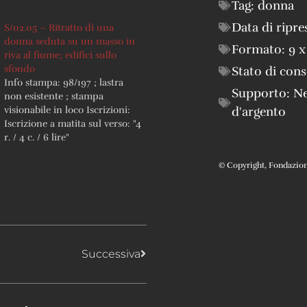
Tag:
donna
Data di ripre
S/02.05 – Ritratto di una
donna seduta su un masso in
Formato:
9 x
riva al fiume; edifici sullo
sfondo
Stato di con
Info stampa: 98/197 ; lastra
Supporto:
Ne
non esistente ; stampa
d'argento
visionabile in loco Iscrizioni:
Iscrizione a matita sul verso: "4
r. / 4 c. / 6 lire"
© Copyright, Fondazione 
Successiva