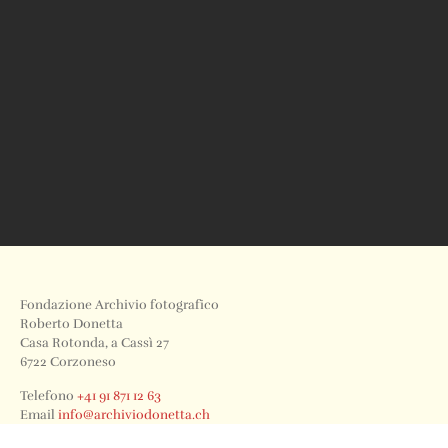
Fondazione Archivio fotografico
Roberto Donetta
Casa Rotonda, a Cassì 27
6722 Corzoneso
Telefono
+41 91 871 12 63
Email
info@archiviodonetta.ch