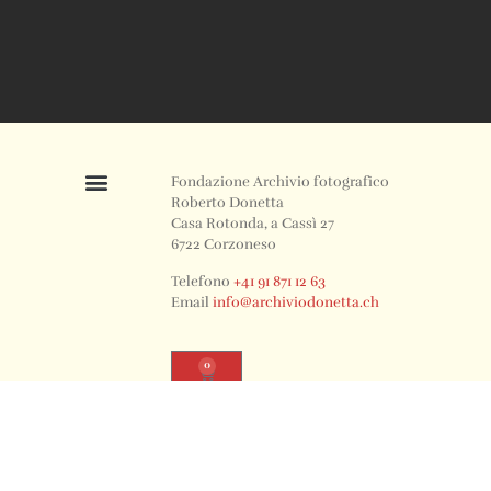
Fondazione Archivio fotografico
Roberto Donetta
Casa Rotonda, a Cassì 27
6722 Corzoneso
Telefono
+41 91 871 12 63
Email
info@archiviodonetta.ch
0