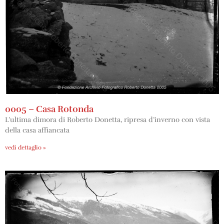
0005 – Casa Rotonda
L’ultima dimora di Roberto Donetta, ripresa d’inverno con vista
della casa affiancata
vedi dettaglio »