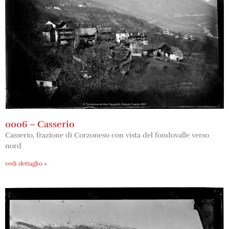
0006 – Casserio
Casserio, frazione di Corzoneso con vista del fondovalle verso
nord
vedi dettaglio »