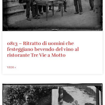
0813 – Ritratto di uomini che
festeggiano bevendo del vino al
ristorante Tre Vie a Motto
VEDI »