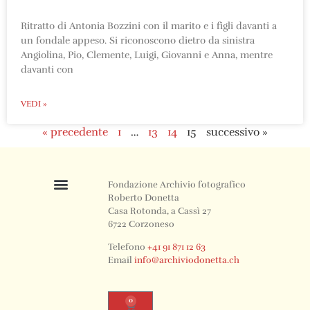
Ritratto di Antonia Bozzini con il marito e i figli davanti a
un fondale appeso. Si riconoscono dietro da sinistra
Angiolina, Pio, Clemente, Luigi, Giovanni e Anna, mentre
davanti con
VEDI »
« precedente
1
…
13
14
15
successivo »
Fondazione Archivio fotografico
Roberto Donetta
Casa Rotonda, a Cassì 27
6722 Corzoneso
Telefono
+41 91 871 12 63
Email
info@archiviodonetta.ch
0