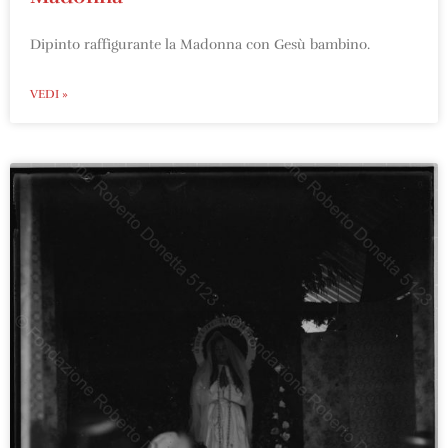
Dipinto raffigurante la Madonna con Gesù bambino.
VEDI »