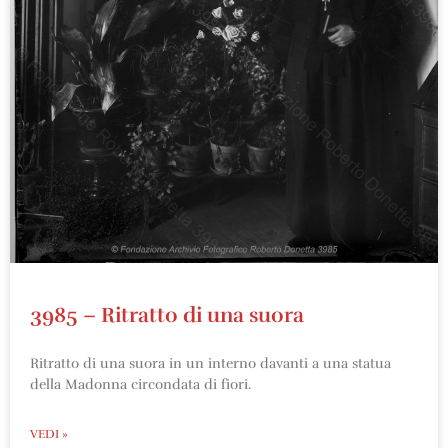
3985 – Ritratto di una suora
Ritratto di una suora in un interno davanti a una statua
della Madonna circondata di fiori.
VEDI »