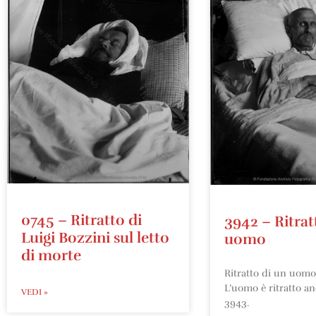
0745 – Ritratto di
3942 – Ritrat
Luigi Bozzini sul letto
uomo
di morte
Ritratto di un uomo 
L’uomo è ritratto an
VEDI »
3943.