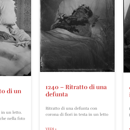
1240 – Ritratto di una
to di un
defunta
Ritratto di una defunta con
in un letto.
corona di fiori in testa in un letto
che nella foto
VEDI »