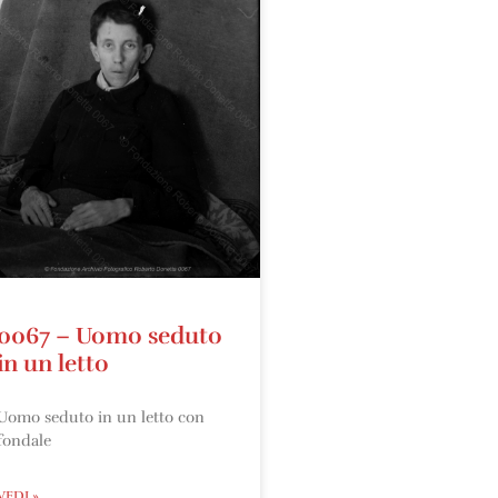
0067 – Uomo seduto
in un letto
Uomo seduto in un letto con
fondale
VEDI »