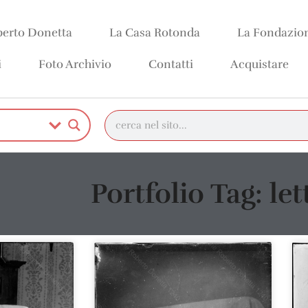
erto Donetta
La Casa Rotonda
La Fondazio
i
Foto Archivio
Contatti
Acquistare
Portfolio Tag: let