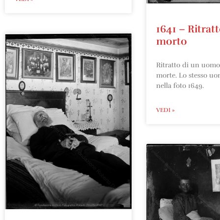
1641 – Ritrat
morto
Ritratto di un uomo 
morte. Lo stesso uom
nella foto 1649.
VEDI »