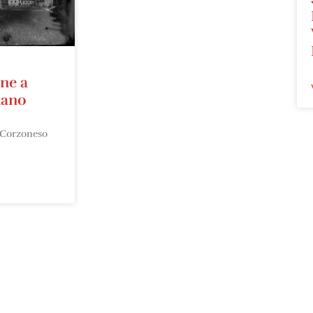
ne a
iano
 Corzoneso