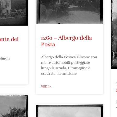
1260 – Albergo della
ante del
Posta
Albergo della Posta a Olivone con
lino a
molte automobili posteggiate
lungo la strada. L’immagine è
oscurata da un alone.
VEDI »