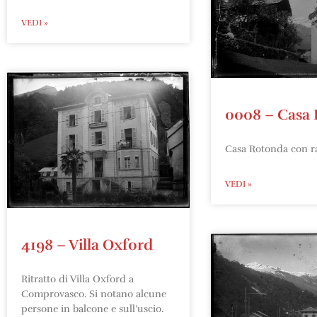
VEDI »
0008 – Casa
Casa Rotonda con r
VEDI »
4198 – Villa Oxford
Ritratto di Villa Oxford a
Comprovasco. Si notano alcune
persone in balcone e sull’uscio.