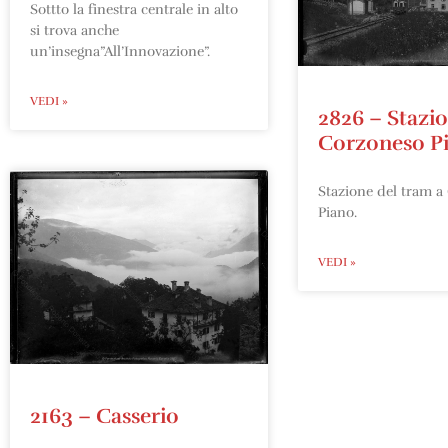
Sottto la finestra centrale in alto
si trova anche
un’insegna”All’Innovazione”.
VEDI »
2826 – Stazio
Corzoneso P
Stazione del tram a
Piano.
VEDI »
2163 – Casserio