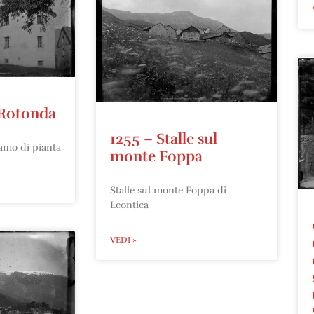
 Rotonda
1255 – Stalle sul
amo di pianta
monte Foppa
Stalle sul monte Foppa di
Leontica
VEDI »