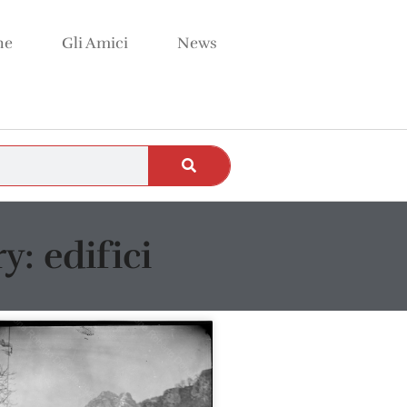
ne
Gli Amici
News
y: edifici