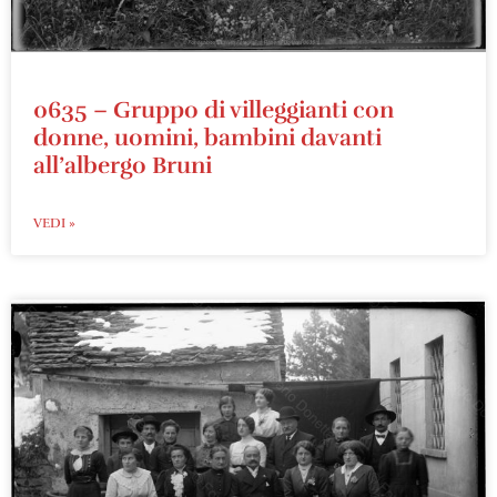
0635 – Gruppo di villeggianti con
donne, uomini, bambini davanti
all’albergo Bruni
VEDI »