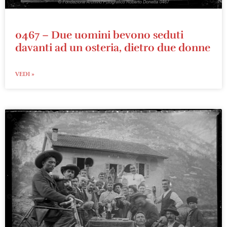
0467 – Due uomini bevono seduti
davanti ad un osteria, dietro due donne
VEDI »