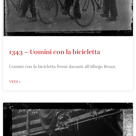
1343 – Uomini con la bicicletta
Uomini con la bicicletta fermi davanti all’Albego Bruni.
VEDI »