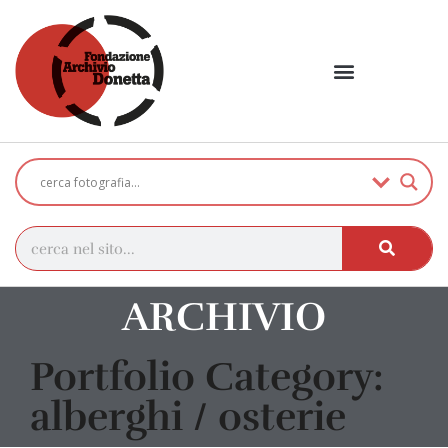
ARCHIVIO
Portfolio Category:
alberghi / osterie