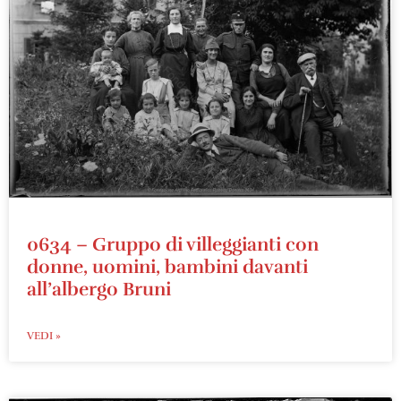
0634 – Gruppo di villeggianti con
donne, uomini, bambini davanti
all’albergo Bruni
VEDI »