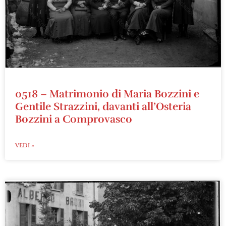
0518 – Matrimonio di Maria Bozzini e
Gentile Strazzini, davanti all’Osteria
Bozzini a Comprovasco
VEDI »