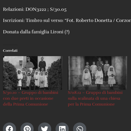
Relazioni: DON3222 ; S/30.05
Iscrizioni: Timbro sul verso: “Fot. Roberto Donetta / Corzo
Donata dalla famiglia Lironi (?)
Correlati
S/30.10 – Gruppo di bambini
S/08.12 – Gruppo di bambini
con due preti in occasione
sulla scalinata di una chiesa
della Prima Comunione
per la Prima Comunione