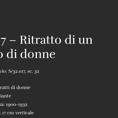
7 – Ritratto di un
o di donne
vio:
S/32.017
,
sc. 32
tratti di donne
iante
sa:
1900-1932
x 17 cm verticale