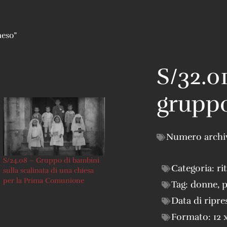
neso”
S/32.01
grupp
Numero archi
S/24.08 – Gruppo di bambini
Categoria:
ri
sulla scalinata di una chiesa
per la Prima Comunione
Tag:
donne
,
p
Data di ripre
Formato:
12 