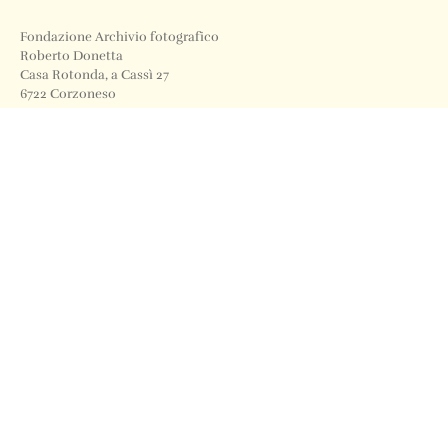
Fondazione Archivio fotografico
Roberto Donetta
Casa Rotonda, a Cassì 27
6722 Corzoneso
Telefono
+41 91 871 12 63
Email
info@archiviodonetta.ch
0