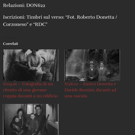
Relazioni: DON622
Iscrizioni: Timbri sul verso: “Fot. Roberto Donetta /
Corzoneso” e “RDC”
Correlati
S/09.16 – Fotografia di un
S/26.01 – Enrico Donetta e
ritratto di una giovane
Davide Bozzini, davanti ad
coppia davanti a un edificio
una cascata