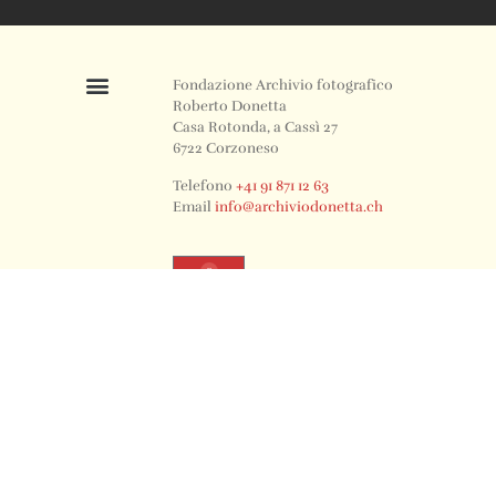
Fondazione Archivio fotografico
Roberto Donetta
Casa Rotonda, a Cassì 27
6722 Corzoneso
Telefono
+41 91 871 12 63
Email
info@archiviodonetta.ch
0
© 2024 All rights Reserved. Design by sertus image.