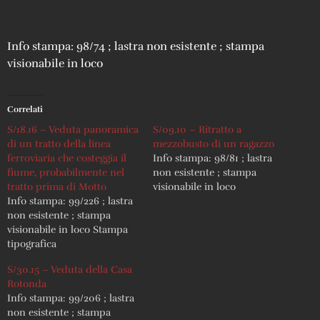
Info stampa: 98/74 ; lastra non esistente ; stampa
visionabile in loco
Correlati
S/18.16 – Veduta panoramica
S/09.10 – Ritratto a
di un tratto della linea
mezzobusto di un ragazzo
ferroviaria che costeggia il
Info stampa: 98/81 ; lastra
fiume, probabilmente nel
non esistente ; stampa
tratto prima di Motto
visionabile in loco
Info stampa: 99/226 ; lastra
non esistente ; stampa
visionabile in loco Stampa
tipografica
S/30.15 – Veduta della Casa
Rotonda
Info stampa: 99/206 ; lastra
non esistente ; stampa