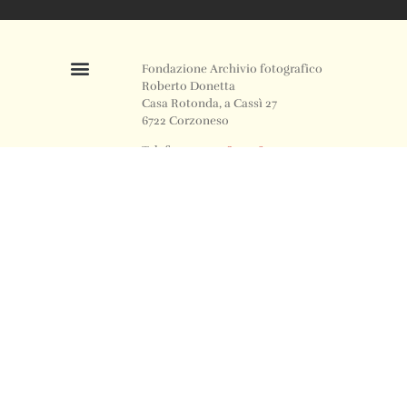
Fondazione Archivio fotografico
Roberto Donetta
Casa Rotonda, a Cassì 27
6722 Corzoneso
Telefono
+41 91 871 12 63
Email
info@archiviodonetta.ch
0
© 2024 All rights Reserved. Design by sertus image.