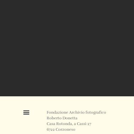
Fondazione Archivio fotografico
Roberto Donetta
Casa Rotonda, a Cassì 27
6722 Corzoneso