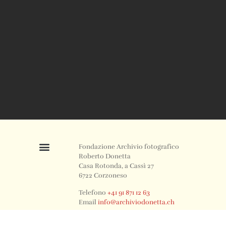
Fondazione Archivio fotografico
Roberto Donetta
Casa Rotonda, a Cassì 27
6722 Corzoneso
Telefono
+41 91 871 12 63
Email
info@archiviodonetta.ch