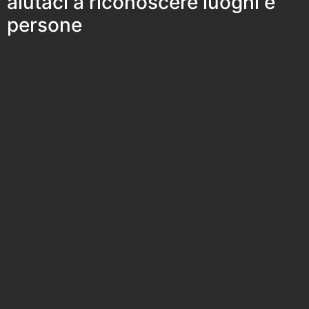
aiutaci a riconoscere luoghi e
persone