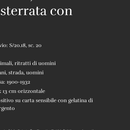
 sterrata con
vio:
S/20.18
,
sc. 20
imali
,
ritratti di uomini
ani
,
strada
,
uomini
sa:
1900-1932
x 13 cm orizzontale
sitivo su carta sensibile con gelatina di
rgento