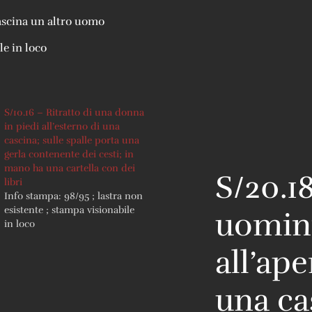
cascina un altro uomo
le in loco
S/10.16 – Ritratto di una donna
in piedi all’esterno di una
cascina; sulle spalle porta una
gerla contenente dei cesti; in
mano ha una cartella con dei
S/20.18
libri
Info stampa: 98/95 ; lastra non
esistente ; stampa visionabile
uomini
in loco
all’ape
una ca