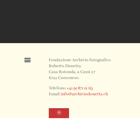
Fondazione Archivio fotografico
Roberto Donetta
Casa Rotonda, a Cassì 27
6722 Corzoneso
Telefono
+41 91 871 12 63
Email
info@archiviodonetta.ch
0