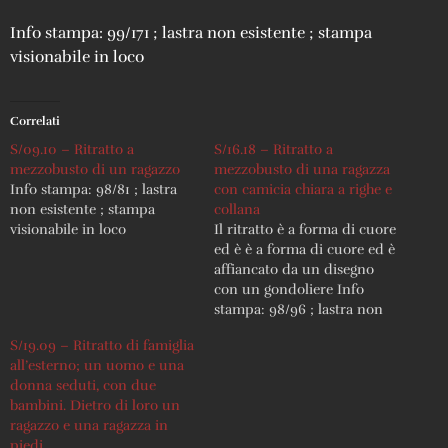
Info stampa: 99/171 ; lastra non esistente ; stampa
visionabile in loco
Correlati
S/09.10 – Ritratto a
S/16.18 – Ritratto a
mezzobusto di un ragazzo
mezzobusto di una ragazza
Info stampa: 98/81 ; lastra
con camicia chiara a righe e
non esistente ; stampa
collana
visionabile in loco
Il ritratto è a forma di cuore
ed è è a forma di cuore ed è
affiancato da un disegno
con un gondoliere Info
stampa: 98/96 ; lastra non
esistente ; stampa
S/19.09 – Ritratto di famiglia
visionabile in loco
all’esterno; un uomo e una
donna seduti, con due
bambini. Dietro di loro un
ragazzo e una ragazza in
piedi