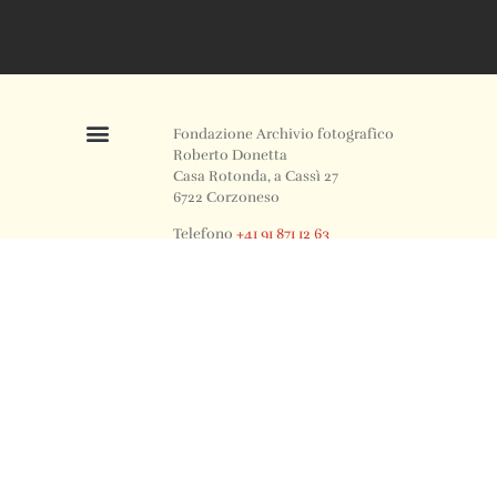
Fondazione Archivio fotografico
Roberto Donetta
Casa Rotonda, a Cassì 27
6722 Corzoneso
Telefono
+41 91 871 12 63
Email
info@archiviodonetta.ch
0
© 2024 All rights Reserved. Design by sertus image.