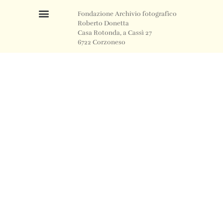
Fondazione Archivio fotografico
Roberto Donetta
Casa Rotonda, a Cassì 27
6722 Corzoneso
Telefono
+41 91 871 12 63
Email
info@archiviodonetta.ch
0
© 2024 All rights Reserved. Design by sertus image.