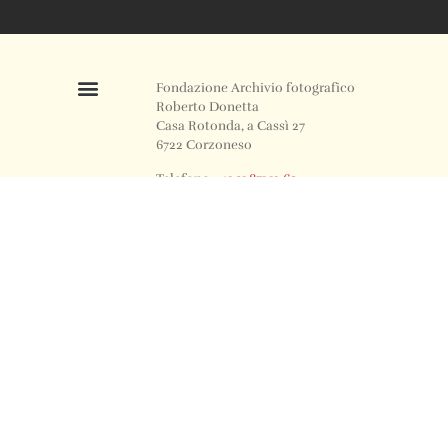
Fondazione Archivio fotografico
Roberto Donetta
Casa Rotonda, a Cassì 27
6722 Corzoneso
Telefono
+41 91 871 12 63
Email
info@archiviodonetta.ch
0
© 2024 All rights Reserved. Design by sertus image.