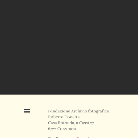
Fondazione Archivio fotografico
Roberto Donetta
Casa Rotonda, a Cassì 27
6722 Corzoneso